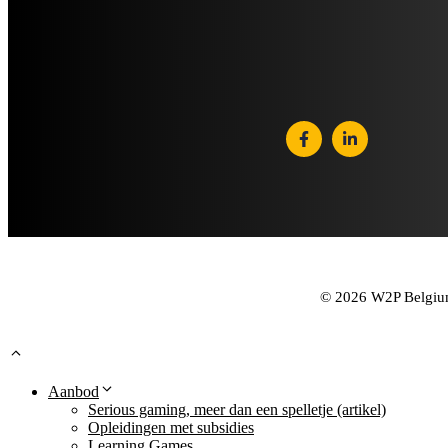
© 2026 W2P Belgium,
Aanbod
Serious gaming, meer dan een spelletje (artikel)
Opleidingen met subsidies
Learning Games