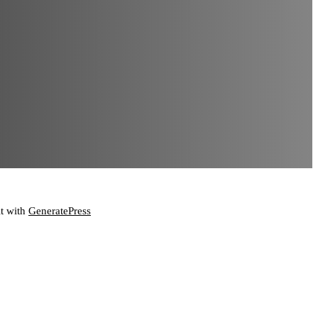
lt with
GeneratePress