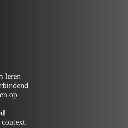
m leren
erbindend
ten op
ed
 context.