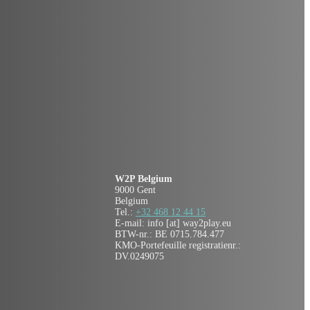
W2P Belgium
9000 Gent
Belgium
Tel.:
+32 468 12 44 15
E-mail: info [at] way2play.eu
BTW-nr.: BE 0715.784.477
KMO-Portefeuille registratienr.:
DV.0249075