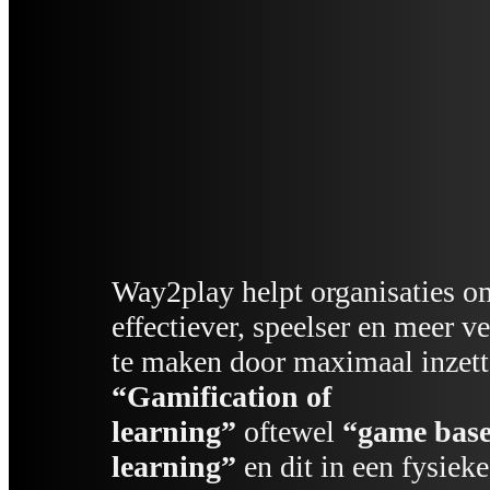
Way2play helpt organisaties o
effectiever, speelser en meer v
te maken door maximaal inzet
“Gamification of
learning”
oftewel
“game bas
learning”
en dit in een fysieke